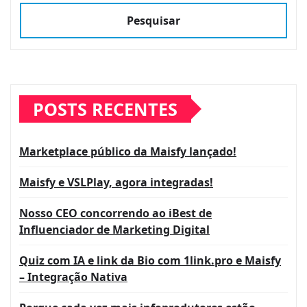
Pesquisar
POSTS RECENTES
Marketplace público da Maisfy lançado!
Maisfy e VSLPlay, agora integradas!
Nosso CEO concorrendo ao iBest de
Influenciador de Marketing Digital
Quiz com IA e link da Bio com 1link.pro e Maisfy
– Integração Nativa