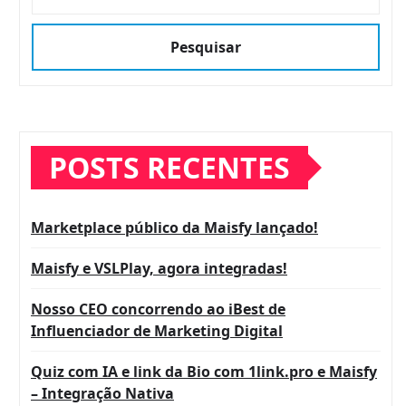
Pesquisar
POSTS RECENTES
Marketplace público da Maisfy lançado!
Maisfy e VSLPlay, agora integradas!
Nosso CEO concorrendo ao iBest de
Influenciador de Marketing Digital
Quiz com IA e link da Bio com 1link.pro e Maisfy
– Integração Nativa