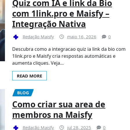
Quiz com IA e link da Bio
com 1link.pro e Maisfy –
Integração Nativa
Redação Maisfy
maio 16, 2026
0
Descubra como a integracao quiz ia link da bio com
1link.pro e Maisfy cria respostas automáticas e
aumenta cliques. Veja…
READ MORE
BLOG
Como criar sua area de
membros na Maisfy
Redação Maisfy
jul 28, 2025
0