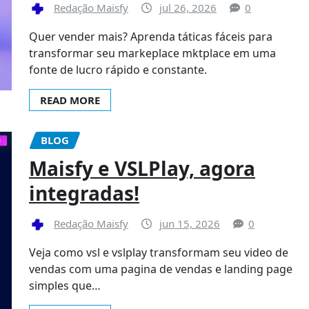
Redação Maisfy
jul 26, 2026
0
Quer vender mais? Aprenda táticas fáceis para
transformar seu markeplace mktplace em uma
fonte de lucro rápido e constante.
READ MORE
BLOG
Maisfy e VSLPlay, agora
integradas!
Redação Maisfy
jun 15, 2026
0
Veja como vsl e vslplay transformam seu video de
vendas com uma pagina de vendas e landing page
simples que…