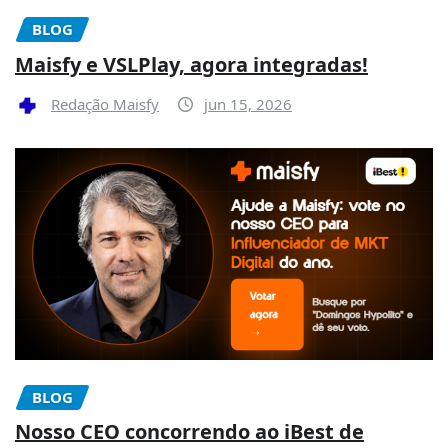
BLOG
Maisfy e VSLPlay, agora integradas!
Redação Maisfy
jun 15, 2026
BLOG
Nosso CEO concorrendo ao iBest de