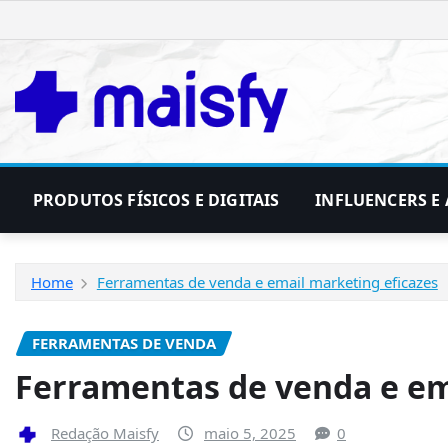
Skip
to
content
PRODUTOS FÍSICOS E DIGITAIS
INFLUENCERS E 
Home
Ferramentas de venda e email marketing eficazes
FERRAMENTAS DE VENDA
Ferramentas de venda e em
Redação Maisfy
maio 5, 2025
0