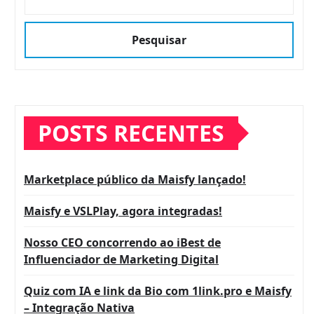
Pesquisar
POSTS RECENTES
Marketplace público da Maisfy lançado!
Maisfy e VSLPlay, agora integradas!
Nosso CEO concorrendo ao iBest de
Influenciador de Marketing Digital
Quiz com IA e link da Bio com 1link.pro e Maisfy
– Integração Nativa