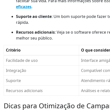
facilitar sua vida. Para mais informações sobre iss
eficazes
.
Suporte ao cliente
: Um bom suporte pode fazer to
rápida.
Recursos adicionais
: Veja se o software oferece r
melhor seu público.
Critério
O que conside
Facilidade de uso
Interface amigá
Integração
Compatível com
Suporte
Atendimento rá
Recursos adicionais
Análises e relat
Dicas para Otimização de Camp