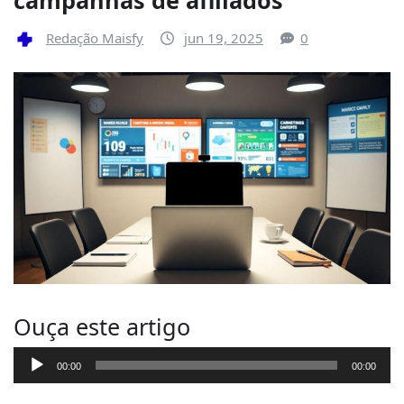
Redação Maisfy
jun 19, 2025
0
Ouça este artigo
T
00:00
00:00
o
c