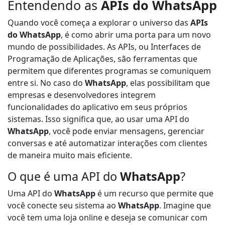
Entendendo as
APIs do WhatsApp
d
Quando você começa a explorar o universo das
APIs
o
do WhatsApp
, é como abrir uma porta para um novo
r
mundo de possibilidades. As APIs, ou Interfaces de
d
Programação de Aplicações, são ferramentas que
e
permitem que diferentes programas se comuniquem
á
entre si. No caso do
WhatsApp
, elas possibilitam que
u
empresas e desenvolvedores integrem
d
funcionalidades do aplicativo em seus próprios
i
sistemas. Isso significa que, ao usar uma API do
o
WhatsApp
, você pode enviar mensagens, gerenciar
conversas e até automatizar interações com clientes
de maneira muito mais eficiente.
O que é uma API do
WhatsApp
?
Uma API do
WhatsApp
é um recurso que permite que
você conecte seu sistema ao
WhatsApp
. Imagine que
você tem uma loja online e deseja se comunicar com