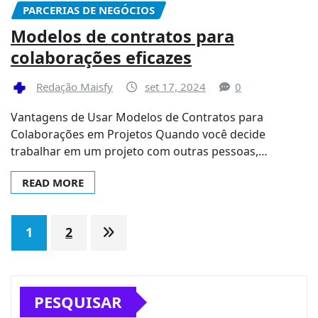
PARCERIAS DE NEGÓCIOS
Modelos de contratos para
colaborações eficazes
Redação Maisfy
set 17, 2024
0
Vantagens de Usar Modelos de Contratos para
Colaborações em Projetos Quando você decide
trabalhar em um projeto com outras pessoas,…
READ MORE
Paginação
1
2
de
posts
PESQUISAR