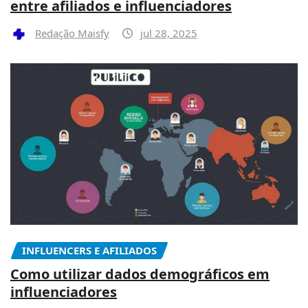
entre afiliados e influenciadores
Redação Maisfy
jul 28, 2025
INFLUENCERS E AFILIADOS
Como utilizar dados demográficos em
influenciadores