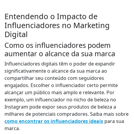
c
a
Entendendo o Impacto de
d
Influenciadores no Marketing
o
Digital
r
d
Como os influenciadores podem
e
aumentar o alcance da sua marca
á
u
Influenciadores digitais têm o poder de expandir
d
significativamente o alcance da sua marca ao
i
compartilhar seu conteúdo com seguidores
o
engajados. Escolher o influenciador certo permite
alcançar um público mais amplo e relevante. Por
exemplo, um influenciador no nicho de beleza no
Instagram pode expor seus produtos de beleza a
milhares de potenciais compradores. Saiba mais sobre
como encontrar os influenciadores ideais
para sua
marca.