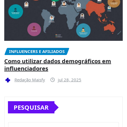
INFLUENCERS E AFILIADOS
Como utilizar dados demográficos em
influenciadores
Redação Maisfy
jul 28, 2025
PESQUISAR