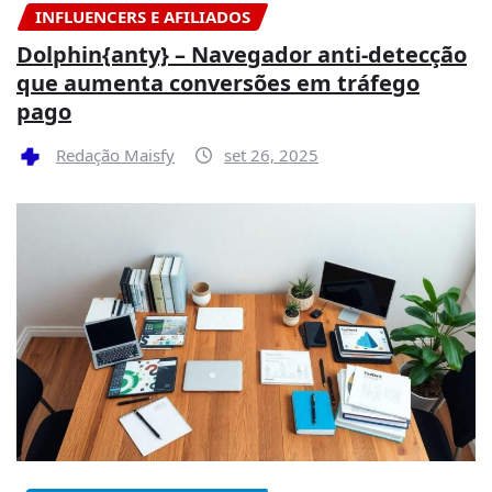
INFLUENCERS E AFILIADOS
Dolphin{anty} – Navegador anti-detecção
que aumenta conversões em tráfego
pago
Redação Maisfy
set 26, 2025