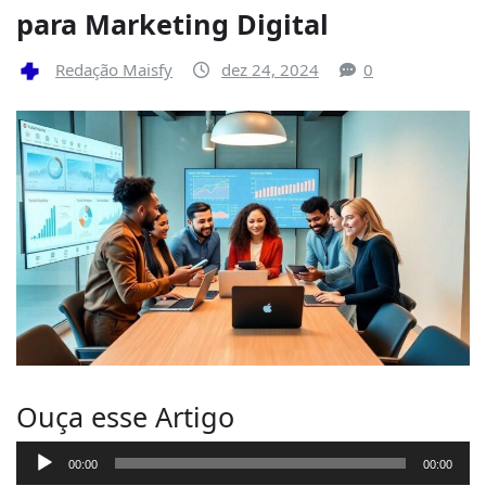
para Marketing Digital
Redação Maisfy
dez 24, 2024
0
Ouça esse Artigo
T
00:00
00:00
o