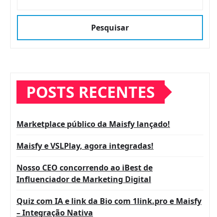
Pesquisar
POSTS RECENTES
Marketplace público da Maisfy lançado!
Maisfy e VSLPlay, agora integradas!
Nosso CEO concorrendo ao iBest de
Influenciador de Marketing Digital
Quiz com IA e link da Bio com 1link.pro e Maisfy
– Integração Nativa