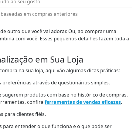
eúdo ao seu gosto
a
baseadas em compras anteriores
a
u
m
e outro que você vai adorar. Ou, ao comprar uma
e
combina com você. Esses pequenos detalhes fazem toda a
n
t
alização em Sua Loja
a
r
compra na sua loja, aqui vão algumas dicas práticas:
o
u
s preferências através de questionários simples.
d
ue sugerem produtos com base no histórico de compras.
i
erramentas, confira
ferramentas de vendas eficazes
.
m
i
 para clientes fiéis.
n
u
es para entender o que funciona e o que pode ser
i