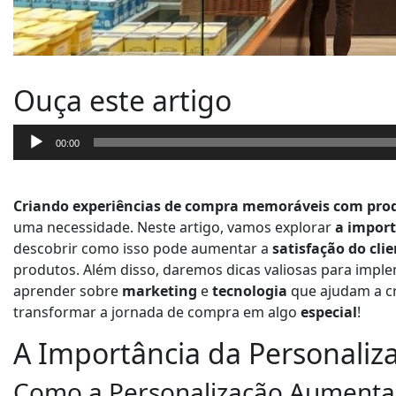
Ouça este artigo
T
00:00
o
c
a
Criando experiências de compra memoráveis com produt
d
uma necessidade. Neste artigo, vamos explorar
a import
o
descobrir como isso pode aumentar a
satisfação do cli
r
produtos. Além disso, daremos dicas valiosas para implem
d
aprender sobre
marketing
e
tecnologia
que ajudam a cr
e
transformar a jornada de compra em algo
especial
!
á
A Importância da Personali
u
d
Como a Personalização Aumenta a
i