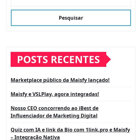
Pesquisar
POSTS RECENTES
Marketplace público da Maisfy lançado!
Maisfy e VSLPlay, agora integradas!
Nosso CEO concorrendo ao iBest de
Influenciador de Marketing Digital
Quiz com IA e link da Bio com 1link.pro e Maisfy
– Integração Nativa