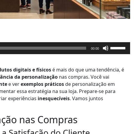
U
00:00
s
e
a
os digitais e físicos
é mais do que uma tendência, é
s
ância da personalização
nas compras. Você vai
s
ente
e ver
exemplos práticos
de personalização em
e
entar essa estratégia na sua loja. Prepare-se para
t
iar experiências
inesquecíveis
. Vamos juntos
a
s
zação nas Compras
p
a
 Satisfação do Cliente
r