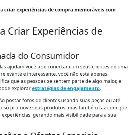
r
ra
criar experiências de compra memoráveis com
o
v
o
a Criar Experiências de
l
u
m
rnada do Consumidor
e
.
as ajudam você a se conectar com seus clientes de uma
elevante e interessante, você não está apenas
gnifica que as pessoas se sentem parte de algo maior, e
 pode explorar
estratégias de engajamento
.
o postar fotos de clientes usando suas peças ou até
ão só promove seus produtos, mas também faz com que
 experiências, gerando mais visibilidade para a sua