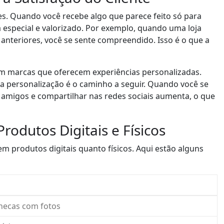
a
zes. Quando você recebe algo que parece feito só para
c
ta especial e valorizado. Por exemplo, quando uma loja
i
nteriores, você se sente compreendido. Isso é o que a
m
a
o
 marcas que oferecem experiências personalizadas.
u
, a personalização é o caminho a seguir. Quando você se
p
amigos e compartilhar nas redes sociais aumenta, o que
a
r
odutos Digitais e Físicos
a
b
m produtos digitais quanto físicos. Aqui estão alguns
a
i
x
o
p
anecas com fotos
a
r