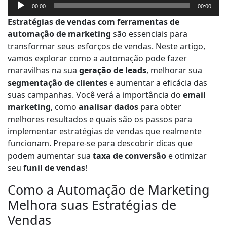
T
00:00
00:00
o
Estratégias de vendas com ferramentas de
c
automação de marketing
são essenciais para
a
transformar seus esforços de vendas. Neste artigo,
d
vamos explorar como a automação pode fazer
o
maravilhas na sua
geração de leads
, melhorar sua
r
segmentação de clientes
e aumentar a eficácia das
d
suas campanhas. Você verá a importância do
email
e
marketing
, como
analisar dados
para obter
á
melhores resultados e quais são os passos para
u
implementar estratégias de vendas que realmente
d
funcionam. Prepare-se para descobrir dicas que
i
podem aumentar sua
taxa de conversão
e otimizar
o
seu
funil de vendas
!
Como a Automação de Marketing
Melhora suas Estratégias de
Vendas