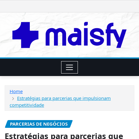
Skip
to
content
Home
Estratégias para parcerias que impulsionam
competitividade
PARCERIAS DE NEGÓCIOS
Estratégias para parcerias que