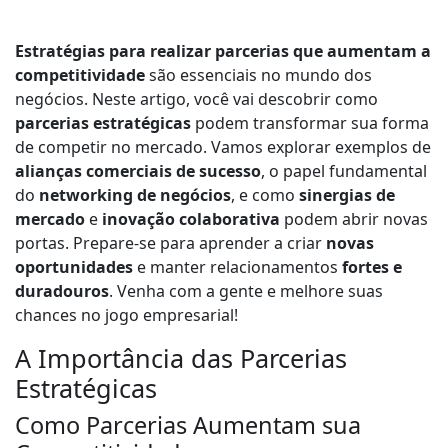
c
a
Estratégias para realizar parcerias que aumentam a
d
competitividade
são essenciais no mundo dos
o
negócios. Neste artigo, você vai descobrir como
r
parcerias estratégicas
podem transformar sua forma
d
de competir no mercado. Vamos explorar exemplos de
e
alianças comerciais de sucesso
, o papel fundamental
á
do
networking de negócios
, e como
sinergias de
u
mercado
e
inovação colaborativa
podem abrir novas
d
portas. Prepare-se para aprender a criar
novas
i
oportunidades
e manter relacionamentos
fortes e
o
duradouros
. Venha com a gente e melhore suas
chances no jogo empresarial!
A Importância das Parcerias
Estratégicas
Como Parcerias Aumentam sua