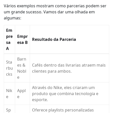
Vários exemplos mostram como parcerias podem ser
um grande sucesso. Vamos dar uma olhada em
algumas:
Em
pre
Empr
Resultado da Parceria
sa
esa B
A
Barn
Sta
es &
Cafés dentro das livrarias atraem mais
rbu
Nobl
clientes para ambos.
cks
e
Através do Nike, eles criaram um
Nik
Appl
produto que combina tecnologia e
e
e
esporte.
Sp
Oferece playlists personalizadas