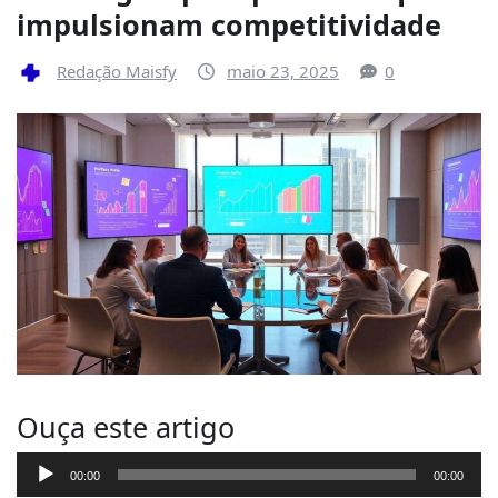
impulsionam competitividade
Redação Maisfy
maio 23, 2025
0
Ouça este artigo
T
00:00
00:00
o