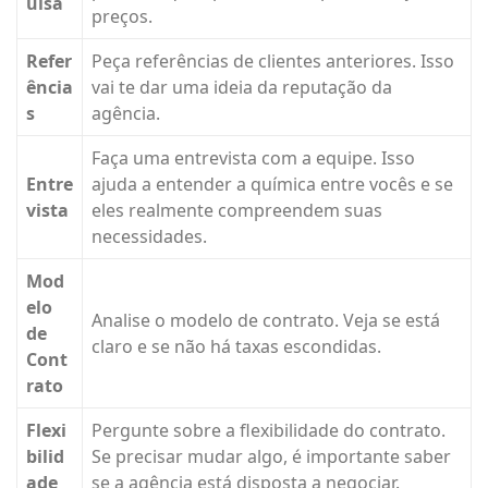
uisa
preços.
Refer
Peça referências de clientes anteriores. Isso
ência
vai te dar uma ideia da reputação da
s
agência.
Faça uma entrevista com a equipe. Isso
Entre
ajuda a entender a química entre vocês e se
vista
eles realmente compreendem suas
necessidades.
Mod
elo
Analise o modelo de contrato. Veja se está
de
claro e se não há taxas escondidas.
Cont
rato
Flexi
Pergunte sobre a flexibilidade do contrato.
bilid
Se precisar mudar algo, é importante saber
ade
se a agência está disposta a negociar.