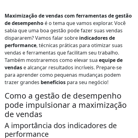
c
a
Maximização de vendas com ferramentas de gestão
d
de desempenho
é o tema que vamos explorar. Você
o
sabia que uma boa gestão pode fazer suas vendas
r
dispararem? Vamos falar sobre
indicadores de
d
performance
, técnicas práticas para otimizar suas
e
vendas e ferramentas que facilitam seu trabalho.
á
Também mostraremos como elevar sua
equipe de
u
vendas
e alcançar resultados incríveis. Prepare-se
d
para aprender como pequenas mudanças podem
i
trazer grandes
benefícios
para seu negócio!
o
Como a gestão de desempenho
pode impulsionar a maximização
de vendas
A importância dos indicadores de
performance