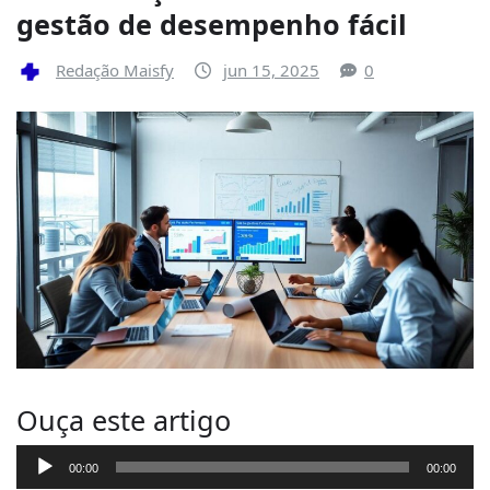
gestão de desempenho fácil
Redação Maisfy
jun 15, 2025
0
Ouça este artigo
T
00:00
00:00
o